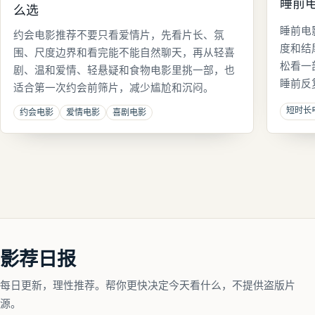
睡前
么选
睡前电
约会电影推荐不要只看爱情片，先看片长、氛
度和结
围、尺度边界和看完能不能自然聊天，再从轻喜
松看一
剧、温和爱情、轻悬疑和食物电影里挑一部，也
睡前反
适合第一次约会前筛片，减少尴尬和沉闷。
短时长
约会电影
爱情电影
喜剧电影
影荐日报
每日更新，理性推荐。帮你更快决定今天看什么，不提供盗版片
源。