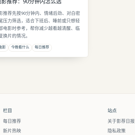
电影推荐：90分钟内怎么选
影推荐先按90分钟内、情绪后劲、对白密
尾压力筛选，适合下班后、睡前或只想轻
部电影时参考，帮你减少越看越清醒、临
复换片的情况。
电影
今晚看什么
每日推荐
栏目
站点
每日推荐
关于影荐日报
新片热映
隐私政策