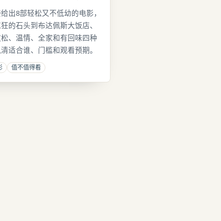
给出8部轻松又不低幼的电影，
疯狂的石头到布达佩斯大饭店、
放松、温情、全家和有回味四种
说清适合谁、门槛和观看预期。
影
值不值得看