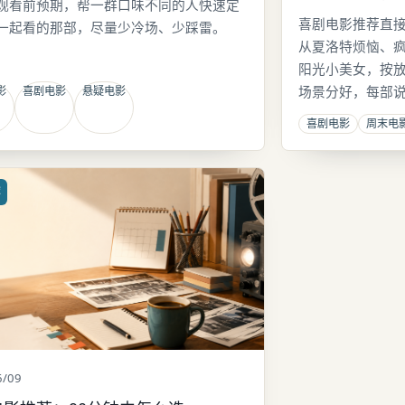
观看前预期，帮一群口味不同的人快速定
喜剧电影推荐直接
一起看的那部，尽量少冷场、少踩雷。
从夏洛特烦恼、
阳光小美女，按
场景分好，每部
影
喜剧电影
悬疑电影
喜剧电影
周末电
荐
6/09