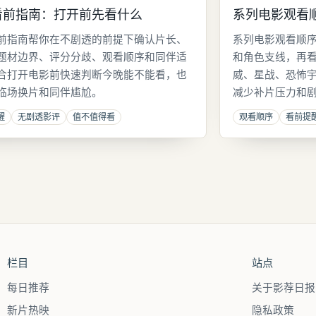
看前指南：打开前先看什么
系列电影观看
前指南帮你在不剧透的前提下确认片长、
系列电影观看顺
题材边界、评分分歧、观看顺序和同伴适
和角色支线，再
合打开电影前快速判断今晚能不能看，也
威、星战、恐怖
临场换片和同伴尴尬。
减少补片压力和
醒
无剧透影评
值不值得看
观看顺序
看前提
栏目
站点
每日推荐
关于影荐日报
新片热映
隐私政策