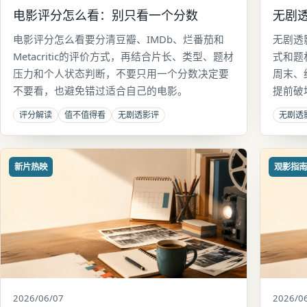
电影评分怎么看：别只看一个分数
无剧
电影评分怎么看要分清豆瓣、IMDb、烂番茄和
无剧透
Metacritic的评价方式，再结合片长、类型、题材
式和题
压力和个人状态判断，不要只用一个分数决定要
周末、
不要看，也避免错过适合自己的电影。
提前破
评分解读
值不值得看
无剧透影评
无剧透
新片热映
观影指
2026/06/07
2026/0