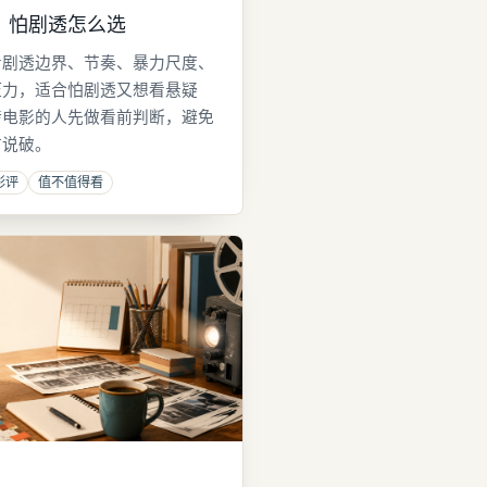
：怕剧透怎么选
看剧透边界、节奏、暴力尺度、
压力，适合怕剧透又想看悬疑
转电影的人先做看前判断，避免
前说破。
影评
值不值得看