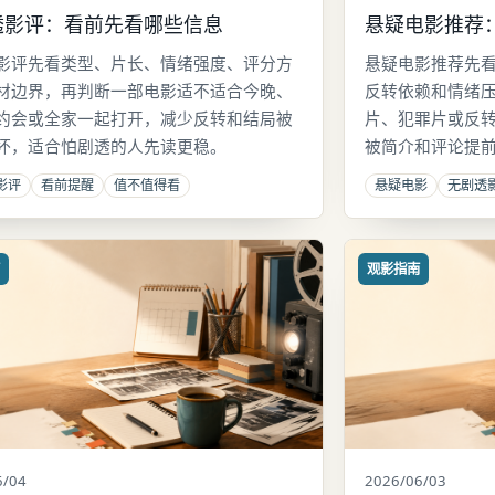
透影评：看前先看哪些信息
悬疑电影推荐
影评先看类型、片长、情绪强度、评分方
悬疑电影推荐先
材边界，再判断一部电影适不适合今晚、
反转依赖和情绪
约会或全家一起打开，减少反转和结局被
片、犯罪片或反
坏，适合怕剧透的人先读更稳。
被简介和评论提
影评
看前提醒
值不值得看
悬疑电影
无剧透
南
观影指南
6/04
2026/06/03