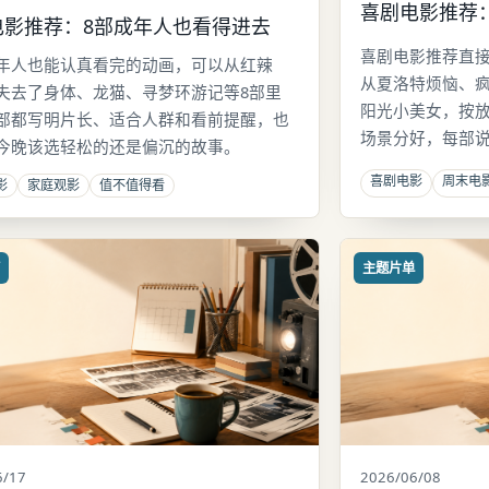
喜剧电影推荐
电影推荐：8部成年人也看得进去
喜剧电影推荐直接
年人也能认真看完的动画，可以从红辣
从夏洛特烦恼、
失去了身体、龙猫、寻梦环游记等8部里
阳光小美女，按
部都写明片长、适合人群和看前提醒，也
场景分好，每部
今晚该选轻松的还是偏沉的故事。
喜剧电影
周末电
影
家庭观影
值不值得看
南
主题片单
6/17
2026/06/08