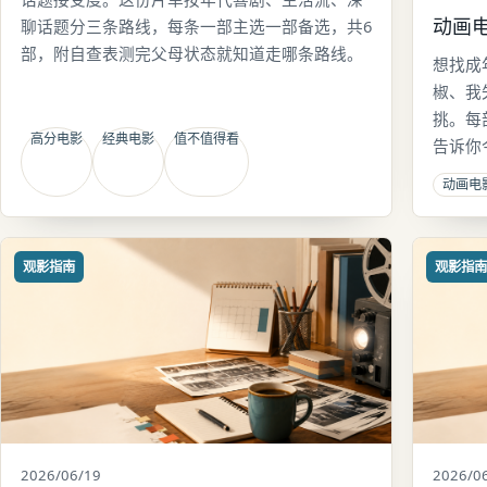
动画
聊话题分三条路线，每条一部主选一部备选，共6
部，附自查表测完父母状态就知道走哪条路线。
想找成
椒、我
挑。每
高分电影
经典电影
值不值得看
告诉你
动画电
观影指南
观影指
2026/06/19
2026/0