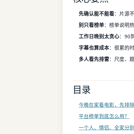
先确认能不能看
：片源
别只看榜单
：榜单说明
工作日晚别太贪心
：90
字幕也算成本
：很累的
多人看先排雷
：尺度、
目录
今晚在家看电影，先排
平台榜单到底怎么用？
一个人、情侣、全家分