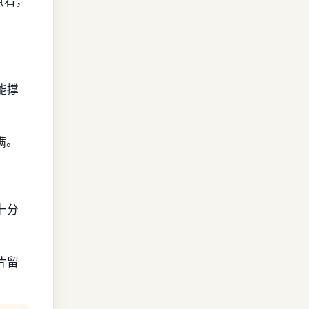
点看，
能撑
满。
十分
片留