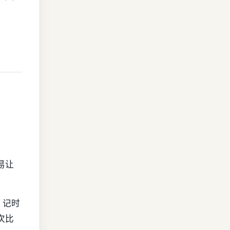
。
易让
、记时
次比