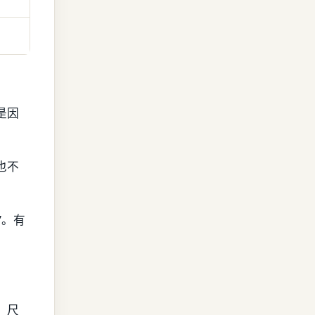
是因
也不
”。有
、尺